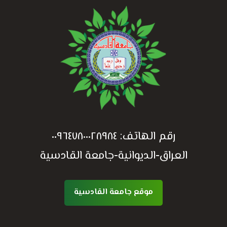
رقم الهاتف:
٠٠٩٦٤٧٨٠٠٠٢٨٩٨٤
العراق-الديوانية-جامعة القادسية
موقع جامعة القادسية