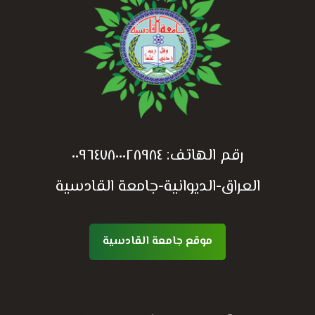
رقم الهاتف:
٠٠٩٦٤٧٨٠٠٠٢٨٩٨٤
العراق-الديوانية-جامعة القادسية
موقع جامعة القادسية