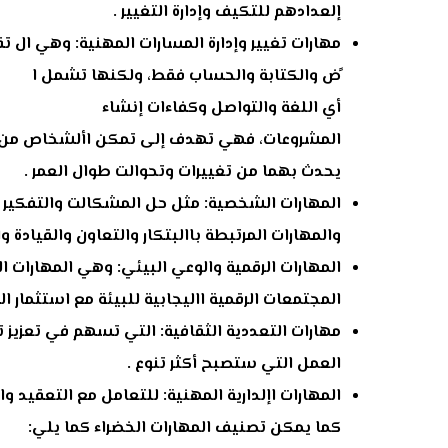
إلعدادهم للتكيف وإدارة التغيير .
مهارات تغيير وإدارة المسارات المهنية: وهي ال تق
ًض والكتابة والحساب فقط، ولكنها تشمل ا
أي اللغة والتواصل وكفاءات إنشاء
المشروعات، فهي تهدف إلى تمكن األشخاص من إدار
يحدث بهما من تغييرات وتحوالت طوال العمر .
المهارات الشخصية: مثل حل المشكالت والتفكير ا
والمهارات المرتبطة باالبتكار والتعاون والقيادة 
المهارات الرقمية والوعي البيئي: وهي المهارات ا
المجتمعات الرقمية االيجابية للبيئة مع استثمار ا
مهارات التعددية الثقافية: التي تسهم في تعزيز
العمل التي ستصبح أكثر
تنوع
.
المهارات اإلدارية المهنية: للتعامل مع التعقيد
كما يمكن تصنيف المهارات الخضراء كما يلي: