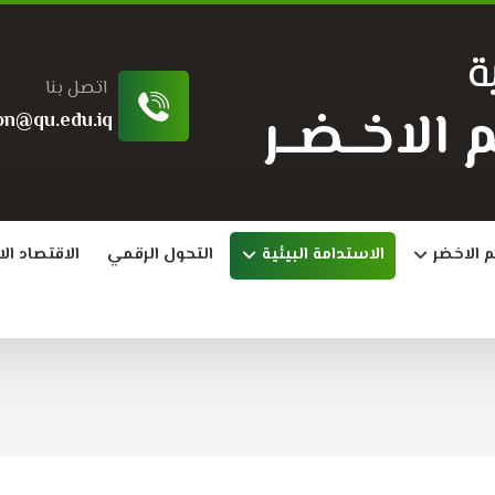
ة
اتصل بنا
ـــم الاخــضــر
on@qu.edu.iq
م الاخضر
الاستدامة البيئية
التحول الرقمي
الاقتصاد ال