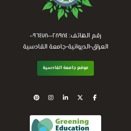
رقم الهاتف:
٠٠٩٦٤٧٨٠٠٠٢٨٩٨٤
العراق-الديوانية-جامعة القادسية
موقع جامعة القادسية