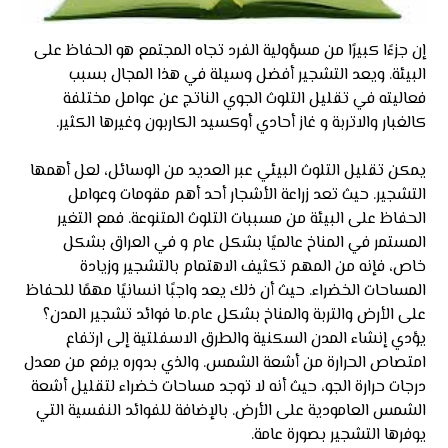
إن جزءًا كبيرًا من مسؤولية الفرد تجاه المجتمع هو الحفاظ على
البيئة. ويعد التشجير أفضل وسيلة في هذا المجال بسبب
فعاليته في تقليل التلوث الجوي الناتج عن عوامل مختلفة
كالغبار والاتربة و غاز أحادي أوكسيد الكاربون وغيرها الكثير.
يمكن تقليل التلوث البيئي عبر العديد من الوسائل، لعل أهمها
التشجير. حيث تعد زراعة الأشجار أحد أهم مقومات وعوامل
الحفاظ على البيئة من مسببات التلوث المتنوعة. فمع التغير
المستمر في المناخ عالميًا بشكل عام و في العراق بشكل
خاص، فإنه من المهم تكثيف الاهتمام بالتشجير وزيادة
المساحات الخضراء. حيث أن ذلك يعد واجبًا انسانيًا مهمًا للحفاظ
على الأرض والتربة والمناخ بشكل عام.ما فوائد تشجير المدن؟
يؤدي إنشاء المدن السكنية والطرق الاسفلتية إلى ارتفاع
امتصاص الحرارة من أشعة الشمس. والذي بدوره يرفع من معدل
درجات حرارة الجو، حيث أنه لا توجد مساحات خضراء لتقليل أشعة
الشمس العامودية على الأرض. بالإضافة للفوائد النفسية التي
يوفرها التشجير بصورة عامة.