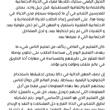
التحول الرقمي ستترك طلابها فقراء في الحياة الاجتماعية
والاقتصادية والثقافية المستقبلية. قبل جيل واحد، يمكن
للمدرسين التفكير في أن ما يٌدرسونه سيدوم مدى الحياة. في
يومنا هذا، على المدارس إعداد الطلاب للحياة الاقتصادية و
الاجتماعية المتغيرة باستمرار، و المهن التي لم تكن متوفرة بعد،
و التقنيات التي لم يتم ابتكارها بعد، و لحل المشاكل
الاجتماعية التي لا نعرفها بعد.
كان التعليم في الماضي يتألف من تعليم الناس شيء ما.
يهدف التعليم اليوم إلى مساعدة الطلاب على تطوير بوصلة
آمنة للعثور على طريقهم وللمساعدة في مهارات أخذ الطريق
في عالم متقلب ومؤقت وغير مؤكد.
إن نصف المهن الحالية في حالة يمكن تحقيقها باستخدام
التكنولوجيا الرقمية. ببساطة، يقدم العالم الآن جوائز للناس
يمكنهم القيام بها بهذه المعلومات ليس فقط من أجل
المعلومات التي لديهم (جوجل يعرف كل شيء بالفعل). لذلك
فإن التعليم الذي هو المنحل الأساسي اليوم: يتم تشكيله
لطرق التفكير في اتخاذ القرار و حل المشكلات و النقد و الإبداع
يوما بعد يوم؛ و طرق أعمال التواصل و التعاون فهي لا تتشكل