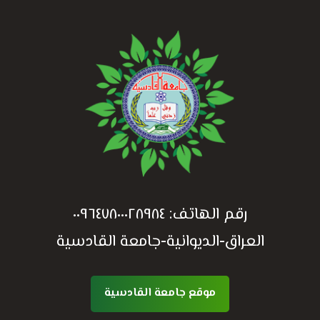
رقم الهاتف:
٠٠٩٦٤٧٨٠٠٠٢٨٩٨٤
العراق-الديوانية-جامعة القادسية
موقع جامعة القادسية