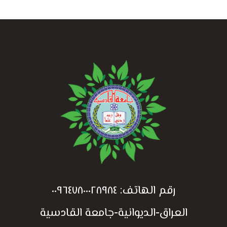
رقم الهاتف:
٠٠٩٦٤٧٨٠٠٠٢٨٩٨٤
العراق-الديوانية-جامعة القادسية