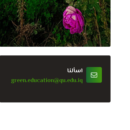
اسألنا
green.education@qu.edu.iq