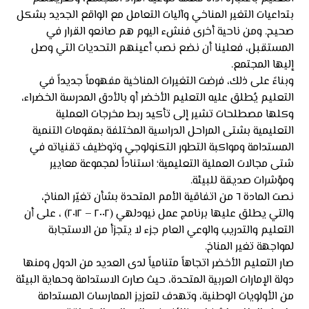
بتداعيات التغير المناخي وآليات التعامل مع الواقع الجديد بشكل
صحيح. ومن ناحية أخرى فنشء اليوم هم صانعو القرار في
المستقبل، فعلينا أن نضع نصب أعينهم التحديات التي وصل
إليها المجتمع.
وبناءً على ذلك، فرضت التغيرات المناخية مفهوماً جديداً في
التعليم يُطلق عليه التعليم الأخضر أو بالأدق المدرسة الخضراء،
وكلها مصطلحات تشير إلى تأكيد ربط مخرجات العملية
التعليمية بشتى المراحل الدراسية المختلفة بمقومات التنمية
المستدامة ومواكبة التطور التكنولوجي وتوظيف تقنياته في
شتى مجالات العملية التعليمية؛ استناداً لمجموعة معايير
ومؤشرات صديقة للبيئة.
نصت المادة ٦ من اتفاقية الأمم المتحدة بشأن تغيّر المناخ،
والتي يطلق عليها برنامج عمل نيودلهي (٢٠٠٢ – ٢٠١٢) ، على أن
التعليم والتدريب والوعي العام جزء لا يتجزأ من الاستجابة
لمواجهة تغير المناخ.
صار التعليم الأخضر اتجاهاً متنامياً لدى العديد من الدول ومنها
دولة الإمارات العربية المتحدة، حيث صارت الاستدامة وحماية البيئة
من الأولويات الوطنية، وتهدف لتعزيز الممارسات المستدامة