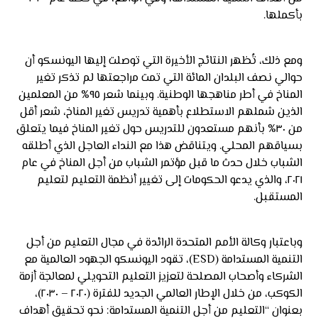
بأكملها.
ومع ذلك، تُظهر النتائج الأخيرة التي توصلت إليها اليونسكو أن
حوالي نصف البلدان المائة التي تمت مراجعتها لم تذكر تغير
المناخ في أطر مناهجها الوطنية. وبينما شعر ٩٥% من المعلمين
الذين شملهم الاستطلاع بأهمية تدريس تغير المناخ، شعر أقل
من ٣٠% بأنهم مستعدون للتدريس حول تغير المناخ فيما يتعلق
بسياقهم المحلي. ويتناقض هذا مع النداء العاجل الذي أطلقه
الشباب خلال حدث ما قبل مؤتمر الشباب من أجل المناخ في عام
٢٠٢١، والذي يدعو الحكومات إلى تغيير أنظمة التعليم لتعليم
المستقبل.
وباعتبار وكالة الأمم المتحدة الرائدة في مجال التعليم من أجل
التنمية المستدامة (ESD)، تقود اليونسكو الجهود العالمية مع
الشركاء وأصحاب المصلحة لتعزيز التعليم التحويلي لمعالجة أزمة
الكوكب، من خلال الإطار العالمي الجديد للفترة (٢٠٢٠ – ٢٠٣٠)،
بعنوان “التعليم من أجل التنمية المستدامة: نحو تحقيق أهداف