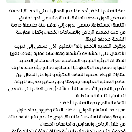
يعدٌ التعليم الأخضر أحد مفاهيم المجال البيئي الحديثة, اتجهت
له بعض الدول بهدف العناية بالبيئة والسعي نحو تحقيق
التنمية المستدامة, يسعى بدوره إلى توفير بيئة طبيعيّة جاذبة
من حيث تصميم الرياض والمساحات الخضراء وتعزيز ممارسة
أنشطة صديقة للبيئة.
ويعّرف التعليم الأخضر بأنّه” التعليم الذي يسعى إلى تدريب
الأطفال على المشاركة بأنشطة وممارسات عمليّة بهدف تعزيز
المهارات البيئية الحياتية المتناسبة مع الاستخدام الصحيح
للموارد وتوظيف التكنولوجيا المتطّوّرة وخلق بيئة محفزة لبناء
مهارات الإبداع وتنمية الثقافة الفكريّة والتواصل الفعّال بين
عناصر العمليّة التعليميّة جميعها وفق معايير صديقة للبيئة”.
وأصبح التعليم الأخضر مطلباً هامّاً لكلّ دول العالم التي تسعى
لتحقيق التنمية المستدامة.
التوجّه العالميّ نحو التعليم الأخضر:
مع زيادة الاهتمام الدوليّ بقضايا البيئة وضرورة إيجاد حلول
سريعة وفعّالة لمشكلاتها البيئة, فرض عليهم نشر ثقافة بيئيّة
من خلال الرياض والمدارس والجامعات الخضراء.
فحدوث كثير من المشكلات البيئّية كالتلوّث وتغيّر المناخ وأزمة