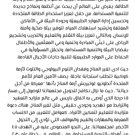
الطاقة, يفرض على العالم أن يبحث عن أنظمة ونماذج جديدة
للتنمية المستدامة, من خلال تعزيز استخدام الطاقة المتجّددة
وتحسين إدارة الموارد الطبيعيّة وجودة البيئة في الأماكن
المغلقة وترشيد استهلاك المياه, لتوفير بيئة صحّية وآمنة
للإنسان, وبالتالي تعزيز بيئة التعّلم والتعليم والتدريب وتشجيع
الرياض على تبنّي المبادرة وتنمية وعي المعلّمين والأطفال
بقضايا البيئة والتنمية المستدامة, وتحمّل المسؤولّية في
الحفاظ على الموارد الطبيعيّة لتلبية حاجات الأجيال القادمة.
حيث ادى تغير المناخ وفقدان التنوع البيولوجي والتلوث لأزمة
كوكبية تتطلب استجابة عاجلة. يصف الأمين العام للأمم
المتحدة أنطونيو غوتيريش أزمة المناخ بأنها “معركة من أجل
حياتنا”، حيث ما نزال نكافح لتحويل مجتمعاتنا للوصول إلى مسار
١.٥ درجة الذي أوصى به اتفاق باريس. في عالم متزايد التعقيد
والترابط مع تهديد وجودي حقيقي مثل تغير المناخ، هناك دعوة
متزايدة للتعليم لتمكين الأفراد، كعوامل للتغيير، من اكتساب
المعرفة والمهارات والقيم والمواقف التي تؤدي إلى التحول
الأخضر. لمجتمعاتنا، على النحو المنصوص عليه في الهدف ٤.٧
من أهداف التنمية المستدامة، وفي الواقع، في خطة عام ٢٠٣٠