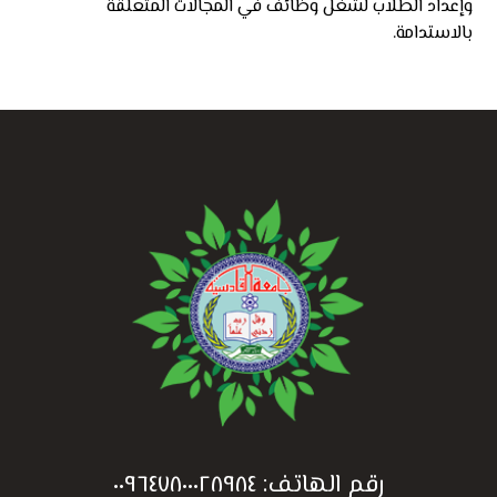
وإعداد الطلاب لشغل وظائف في المجالات المتعلقة
بالاستدامة.
رقم الهاتف:
٠٠٩٦٤٧٨٠٠٠٢٨٩٨٤