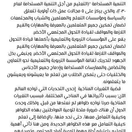
التنمية المستدامة “(التعليم من أجل التنمية المستدامة لعام
٢٠٣٠)، والذي يركز على ٥ مجالات عمل ذات أولوية تتعلق
بالسياسة ومؤسسات التعلم والمعلمين والشباب والمجتمعات
لضمان تمكين جميع المتعلمين بالمعرفة والمهارات والقيم
اللازمة والمواقف لقيادة التحول المجتمعي الأخضر.
يقع على المؤسسات التربوية والتعليمية بأكملها قيادة التحول
لضمان تمكين جميع المتعلمين بالمعرفة والمهارات والقيم
والمواقف اللازمة لقيادة التحول المجتمعي الأخضر. وينبغي بذل
الجهود لتحريك ثقافة المؤسسة التربوية والتعليمية نحو التعاون
والتضامن والممارسات المستدامة وإدماج جميع الأجناس
والخلفيات حتى يتمكن الطلاب من تعلم ما يعيشونه ويعيشون
ما يتعلمونه.
قضية التغيرات المناخية إحدى التحديات التي تواجه العالم
الآن؛ بسبب تأثيراتها في المناحي المختلفة، فبسبب التغيرات
المناخية صرنا نواجه ظواهر لم نعتدها من قبل، ولذلك وجدت
الدول أن هناك ضرورة ملحة لتوعية المواطنين بهذه الظواهر
وكيفية التعامل معها، حتى نحد منها، بالإضافة إلى تعلم
كيفية التعامل مع هذه الظواهر الجديدة. ومن هنا تأتي أهمية
التعليم باعتباره أداة مهمة لتوعية أفراد المجتمع، وتعريفهم