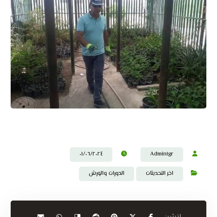
٠١/٠٦/٢٠٢٤
Admin١gr
اخر التحديثات
الدورات والورش