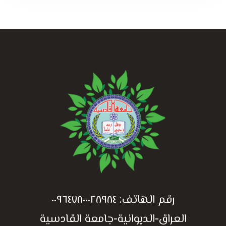
رقم الهاتف:
٠٠٩٦٤٧٨٠٠٠٢٨٩٨٤
العراق-الديوانية-جامعة القادسية